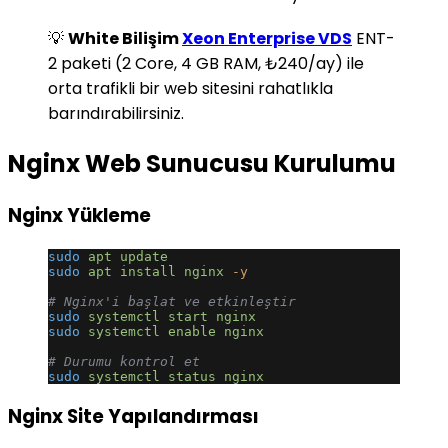
💡
White Bilişim
Xeon Enterprise VDS
ENT-
2 paketi (2 Core, 4 GB RAM, ₺240/ay) ile
orta trafikli bir web sitesini rahatlıkla
barındırabilirsiniz.
Nginx Web Sunucusu Kurulumu
Nginx Yükleme
sudo
 apt
 update
sudo
 apt
 install
 nginx
 -y
# Nginx'i başlat ve etkinleştir
sudo
 systemctl
 start
 nginx
sudo
 systemctl
 enable
 nginx
# Durumu kontrol et
sudo
 systemctl
 status
 nginx
Nginx Site Yapılandırması