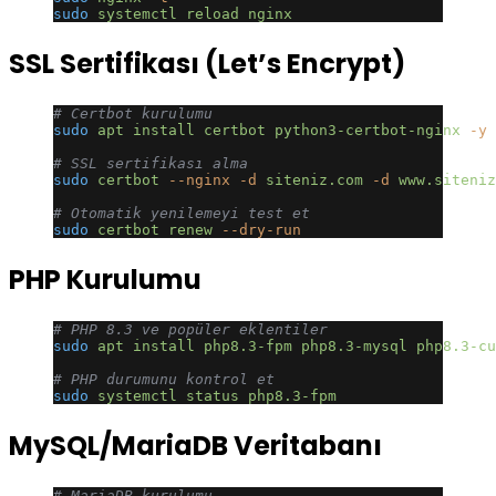
sudo
 systemctl
 reload
 nginx
SSL Sertifikası (Let’s Encrypt)
# Certbot kurulumu
sudo
 apt
 install
 certbot
 python3-certbot-nginx
 -y
# SSL sertifikası alma
sudo
 certbot
 --nginx
 -d
 siteniz.com
 -d
 www.siteniz
# Otomatik yenilemeyi test et
sudo
 certbot
 renew
 --dry-run
PHP Kurulumu
# PHP 8.3 ve popüler eklentiler
sudo
 apt
 install
 php8.3-fpm
 php8.3-mysql
 php8.3-cu
# PHP durumunu kontrol et
sudo
 systemctl
 status
 php8.3-fpm
MySQL/MariaDB Veritabanı
# MariaDB kurulumu