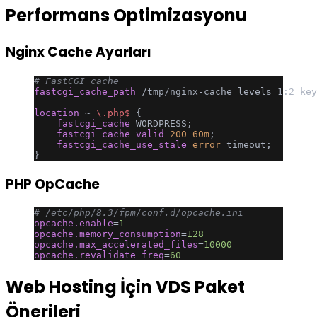
Performans Optimizasyonu
Nginx Cache Ayarları
# FastCGI cache
fastcgi_cache_path 
/tmp/nginx-cache levels=1:2 key
location
 ~ 
\.php$ 
{
    fastcgi_cache 
WORDPRESS;
    fastcgi_cache_valid 
200
 60m
;
    fastcgi_cache_use_stale 
error
 timeout;
}
PHP OpCache
# /etc/php/8.3/fpm/conf.d/opcache.ini
opcache.enable
=
1
opcache.memory_consumption
=
128
opcache.max_accelerated_files
=
10000
opcache.revalidate_freq
=
60
Web Hosting İçin VDS Paket
Önerileri