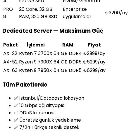
4
100 GB SSD
FiveM/Minecraft
PRO-
20 Core, 32 GB
Enterprise
₺3200/ay
8
RAM, 320 GB SSD
uygulamalar
Dedicated Server — Maksimum Güç
Paket
İşlemci
RAM
Fiyat
AX-22
Ryzen 7 3700X
64 GB DDR4
₺2999/ay
AX-52
Ryzen 9 7900X
64 GB DDR5
₺5299/ay
AX-63
Ryzen 9 7950X
64 GB DDR5
₺6299/ay
Tüm Paketlerde
✅ İstanbul/Datacasa lokasyon
✅ 10 Gbps ağ altyapısı
✅ DDoS koruması
✅ Ücretsiz günlük yedekleme
✅ 7/24 Türkçe teknik destek