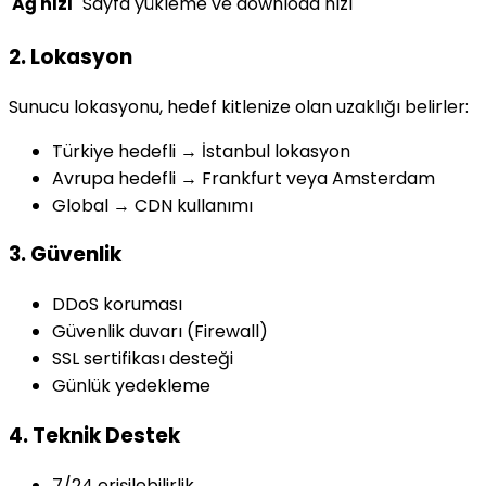
Ağ hızı
Sayfa yükleme ve download hızı
2. Lokasyon
Sunucu lokasyonu, hedef kitlenize olan uzaklığı belirler:
Türkiye hedefli → İstanbul lokasyon
Avrupa hedefli → Frankfurt veya Amsterdam
Global → CDN kullanımı
3. Güvenlik
DDoS koruması
Güvenlik duvarı (Firewall)
SSL sertifikası desteği
Günlük yedekleme
4. Teknik Destek
7/24 erişilebilirlik