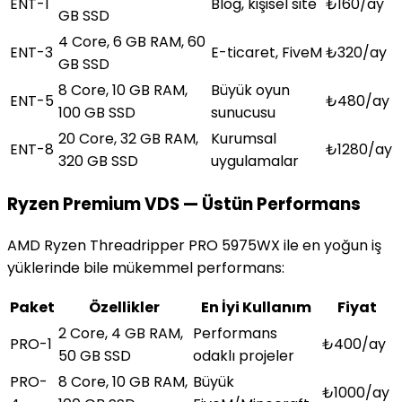
ENT-1
Blog, kişisel site
₺160/ay
GB SSD
4 Core, 6 GB RAM, 60
ENT-3
E-ticaret, FiveM
₺320/ay
GB SSD
8 Core, 10 GB RAM,
Büyük oyun
ENT-5
₺480/ay
100 GB SSD
sunucusu
20 Core, 32 GB RAM,
Kurumsal
ENT-8
₺1280/ay
320 GB SSD
uygulamalar
Ryzen Premium VDS — Üstün Performans
AMD Ryzen Threadripper PRO 5975WX ile en yoğun iş
yüklerinde bile mükemmel performans:
Paket
Özellikler
En İyi Kullanım
Fiyat
2 Core, 4 GB RAM,
Performans
PRO-1
₺400/ay
50 GB SSD
odaklı projeler
PRO-
8 Core, 10 GB RAM,
Büyük
₺1000/ay